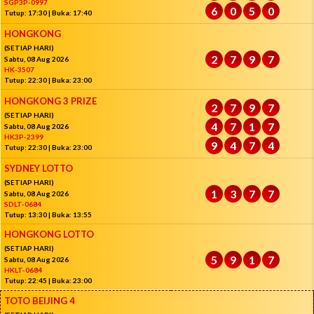
SGP3P-0997
6
0
5
0
Tutup: 17:30 | Buka: 17:40
HONGKONG
(SETIAP HARI)
2
7
9
7
Sabtu, 08 Aug 2026
HK-3507
Tutup: 22:30 | Buka: 23:00
HONGKONG 3 PRIZE
2
7
9
7
(SETIAP HARI)
4
7
1
7
Sabtu, 08 Aug 2026
HK3P-2399
9
4
7
4
Tutup: 22:30 | Buka: 23:00
SYDNEY LOTTO
(SETIAP HARI)
1
3
7
7
Sabtu, 08 Aug 2026
SDLT-0684
Tutup: 13:30 | Buka: 13:55
HONGKONG LOTTO
(SETIAP HARI)
5
9
1
7
Sabtu, 08 Aug 2026
HKLT-0684
Tutup: 22:45 | Buka: 23:00
TOTO BEIJING 4