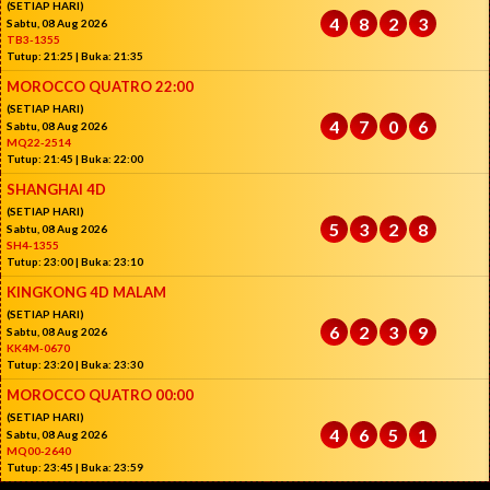
(SETIAP HARI)
4
8
2
3
Sabtu, 08 Aug 2026
TB3-1355
Tutup: 21:25 | Buka: 21:35
MOROCCO QUATRO 22:00
(SETIAP HARI)
4
7
0
6
Sabtu, 08 Aug 2026
MQ22-2514
Tutup: 21:45 | Buka: 22:00
SHANGHAI 4D
(SETIAP HARI)
5
3
2
8
Sabtu, 08 Aug 2026
SH4-1355
Tutup: 23:00 | Buka: 23:10
KINGKONG 4D MALAM
(SETIAP HARI)
6
2
3
9
Sabtu, 08 Aug 2026
KK4M-0670
Tutup: 23:20 | Buka: 23:30
MOROCCO QUATRO 00:00
(SETIAP HARI)
4
6
5
1
Sabtu, 08 Aug 2026
MQ00-2640
Tutup: 23:45 | Buka: 23:59