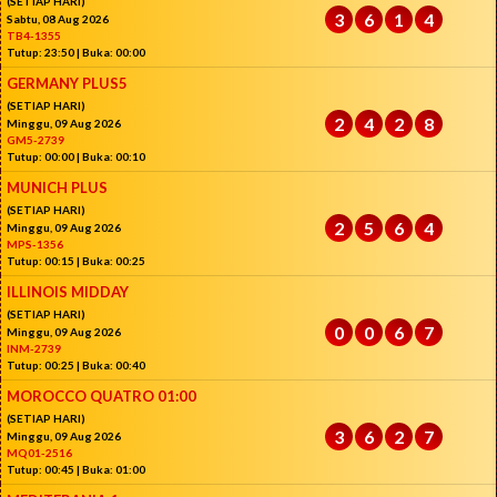
(SETIAP HARI)
3
6
1
4
Sabtu, 08 Aug 2026
TB4-1355
Tutup: 23:50 | Buka: 00:00
GERMANY PLUS5
(SETIAP HARI)
2
4
2
8
Minggu, 09 Aug 2026
GM5-2739
Tutup: 00:00 | Buka: 00:10
MUNICH PLUS
(SETIAP HARI)
2
5
6
4
Minggu, 09 Aug 2026
MPS-1356
Tutup: 00:15 | Buka: 00:25
ILLINOIS MIDDAY
(SETIAP HARI)
0
0
6
7
Minggu, 09 Aug 2026
INM-2739
Tutup: 00:25 | Buka: 00:40
MOROCCO QUATRO 01:00
(SETIAP HARI)
3
6
2
7
Minggu, 09 Aug 2026
MQ01-2516
Tutup: 00:45 | Buka: 01:00