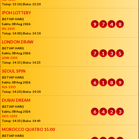
Tutup: 13:10 | Buka: 13:20
IPOH LOTTERY
(SETIAP HARI)
9
7
4
8
Sabtu, 08 Aug 2026
IPL-1355
Tutup: 14:00 | Buka: 14:10
LONDON DRAW
(SETIAP HARI)
7
1
3
5
Sabtu, 08 Aug 2026
LDW-1355
Tutup: 14:15 | Buka: 14:25
SEOUL SPIN
(SETIAP HARI)
6
1
8
9
Sabtu, 08 Aug 2026
SLS-1355
Tutup: 14:20 | Buka: 14:30
DUBAI DREAM
(SETIAP HARI)
6
4
2
3
Sabtu, 08 Aug 2026
DD1-1355
Tutup: 14:35 | Buka: 14:45
MOROCCO QUATRO 15:00
(SETIAP HARI)