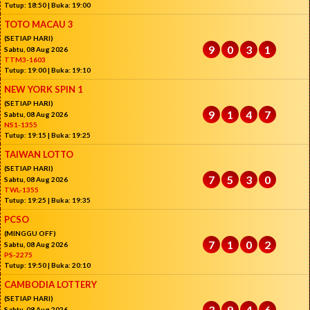
Tutup: 18:50 | Buka: 19:00
TOTO MACAU 3
(SETIAP HARI)
9
0
3
1
Sabtu, 08 Aug 2026
TTM3-1603
Tutup: 19:00 | Buka: 19:10
NEW YORK SPIN 1
(SETIAP HARI)
9
1
4
7
Sabtu, 08 Aug 2026
NS1-1355
Tutup: 19:15 | Buka: 19:25
TAIWAN LOTTO
(SETIAP HARI)
7
5
3
0
Sabtu, 08 Aug 2026
TWL-1355
Tutup: 19:25 | Buka: 19:35
PCSO
(MINGGU OFF)
7
1
0
2
Sabtu, 08 Aug 2026
PS-2275
Tutup: 19:50 | Buka: 20:10
CAMBODIA LOTTERY
(SETIAP HARI)
3
9
4
6
Sabtu, 08 Aug 2026