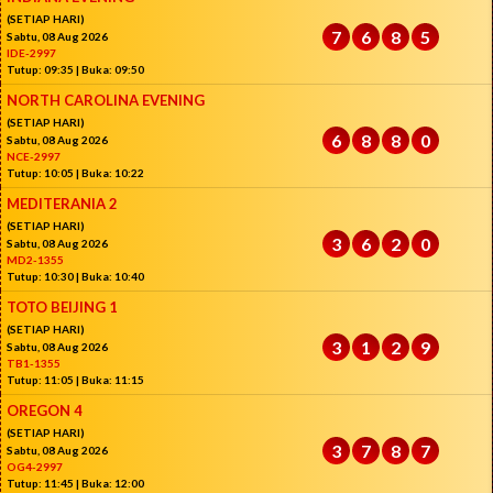
(SETIAP HARI)
7
6
8
5
Sabtu, 08 Aug 2026
IDE-2997
Tutup: 09:35 | Buka: 09:50
NORTH CAROLINA EVENING
(SETIAP HARI)
6
8
8
0
Sabtu, 08 Aug 2026
NCE-2997
Tutup: 10:05 | Buka: 10:22
MEDITERANIA 2
(SETIAP HARI)
3
6
2
0
Sabtu, 08 Aug 2026
MD2-1355
Tutup: 10:30 | Buka: 10:40
TOTO BEIJING 1
(SETIAP HARI)
3
1
2
9
Sabtu, 08 Aug 2026
TB1-1355
Tutup: 11:05 | Buka: 11:15
OREGON 4
(SETIAP HARI)
3
7
8
7
Sabtu, 08 Aug 2026
OG4-2997
Tutup: 11:45 | Buka: 12:00