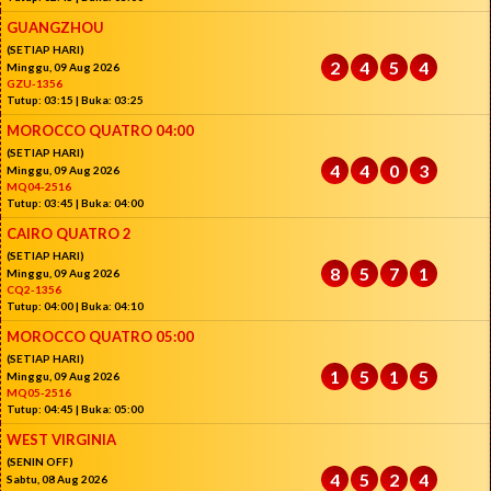
GUANGZHOU
(SETIAP HARI)
2
4
5
4
Minggu, 09 Aug 2026
GZU-1356
Tutup: 03:15 | Buka: 03:25
MOROCCO QUATRO 04:00
(SETIAP HARI)
4
4
0
3
Minggu, 09 Aug 2026
MQ04-2516
Tutup: 03:45 | Buka: 04:00
CAIRO QUATRO 2
(SETIAP HARI)
8
5
7
1
Minggu, 09 Aug 2026
CQ2-1356
Tutup: 04:00 | Buka: 04:10
MOROCCO QUATRO 05:00
(SETIAP HARI)
1
5
1
5
Minggu, 09 Aug 2026
MQ05-2516
Tutup: 04:45 | Buka: 05:00
WEST VIRGINIA
(SENIN OFF)
4
5
2
4
Sabtu, 08 Aug 2026