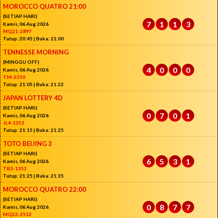
MOROCCO QUATRO 21:00
(SETIAP HARI)
7
1
1
3
Kamis, 06 Aug 2026
MQ21-2897
Tutup: 20:45 | Buka: 21:00
TENNESSE MORNING
(MINGGU OFF)
4
0
0
0
Kamis, 06 Aug 2026
TM-2350
Tutup: 21:05 | Buka: 21:22
JAPAN LOTTERY 4D
(SETIAP HARI)
0
7
0
1
Kamis, 06 Aug 2026
JL4-1353
Tutup: 21:15 | Buka: 21:25
TOTO BEIJING 3
(SETIAP HARI)
6
5
3
1
Kamis, 06 Aug 2026
TB3-1353
Tutup: 21:25 | Buka: 21:35
MOROCCO QUATRO 22:00
(SETIAP HARI)
0
8
7
7
Kamis, 06 Aug 2026
MQ22-2512