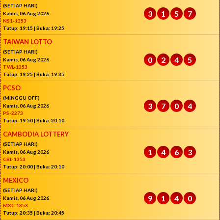
(SETIAP HARI)
3
1
5
7
Kamis, 06 Aug 2026
NS1-1353
Tutup: 19:15 | Buka: 19:25
TAIWAN LOTTO
(SETIAP HARI)
0
2
4
5
Kamis, 06 Aug 2026
TWL-1353
Tutup: 19:25 | Buka: 19:35
PCSO
(MINGGU OFF)
3
7
0
4
Kamis, 06 Aug 2026
PS-2273
Tutup: 19:50 | Buka: 20:10
CAMBODIA LOTTERY
(SETIAP HARI)
1
4
6
3
Kamis, 06 Aug 2026
CBL-1353
Tutup: 20:00 | Buka: 20:10
MEXICO
(SETIAP HARI)
9
1
4
0
Kamis, 06 Aug 2026
MXC-1353
Tutup: 20:35 | Buka: 20:45