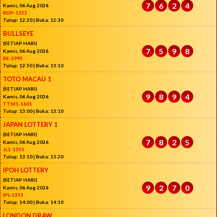
7
6
2
4
Kamis, 06 Aug 2026
BDP-1353
Tutup: 12:20 | Buka: 12:30
BULLSEYE
(SETIAP HARI)
7
5
9
8
Kamis, 06 Aug 2026
BE-2995
Tutup: 12:50 | Buka: 13:10
TOTO MACAU 1
(SETIAP HARI)
9
8
9
4
Kamis, 06 Aug 2026
TTM1-1601
Tutup: 13:00 | Buka: 13:10
JAPAN LOTTERY 1
(SETIAP HARI)
7
8
2
5
Kamis, 06 Aug 2026
JL1-1353
Tutup: 13:10 | Buka: 13:20
IPOH LOTTERY
(SETIAP HARI)
9
2
7
0
Kamis, 06 Aug 2026
IPL-1353
Tutup: 14:00 | Buka: 14:10
LONDON DRAW