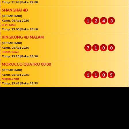
Tutup: 21:45 | Buka: 22:00
SHANGHAI 4D
(SETIAP HARI)
1
2
4
3
Kamis, 06 Aug 2026
SH4-1353
Tutup: 23:00 | Buka: 23:10
KINGKONG 4D MALAM
(SETIAP HARI)
7
1
0
0
Kamis, 06 Aug 2026
KK4M-0668
Tutup: 23:20 | Buka: 23:30
MOROCCO QUATRO 00:00
(SETIAP HARI)
1
1
8
5
Kamis, 06 Aug 2026
MQ00-2638
Tutup: 23:45 | Buka: 23:59