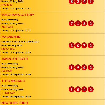
8
2
4
5
Kamis, 06 Aug 2026
HVL-1353
Tutup: 18:15 | Buka: 18:25
YOKOHAMA LOTTERY
(SETIAP HARI)
7
1
8
2
Kamis, 06 Aug 2026
YKH-1353
Tutup: 18:25 | Buka: 18:35
MAGNUM4D
( SETIAP RABU SABTU MINGGU)
3
0
7
2
Rabu, 05 Aug 2026
MG4D-1356
Tutup: 17:45 | Buka: 18:50
JAPAN LOTTERY 3
(SETIAP HARI)
1
9
6
2
Kamis, 06 Aug 2026
JL3-1353
Tutup: 18:50 | Buka: 19:00
TOTO MACAU 3
(SETIAP HARI)
5
8
4
3
Kamis, 06 Aug 2026
TTM3-1601
Tutup: 19:00 | Buka: 19:10
NEW YORK SPIN 1