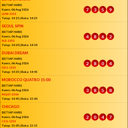
(SETIAP HARI)
7
3
5
9
Kamis, 06 Aug 2026
LDW-1353
Tutup: 14:15 | Buka: 14:25
SEOUL SPIN
(SETIAP HARI)
4
8
6
2
Kamis, 06 Aug 2026
SLS-1353
Tutup: 14:20 | Buka: 14:30
DUBAI DREAM
(SETIAP HARI)
2
8
0
4
Kamis, 06 Aug 2026
DD1-1353
Tutup: 14:35 | Buka: 14:45
MOROCCO QUATRO 15:00
(SETIAP HARI)
3
8
5
8
Kamis, 06 Aug 2026
MQ07-2504
Tutup: 14:45 | Buka: 15:00
CHICAGO
(SETIAP HARI)
2
0
4
7
Kamis, 06 Aug 2026
CCG-1353
Tutup: 15:05 | Buka: 15:15