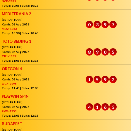
NCE-2995
Tutup: 10:05 | Buka: 10:22
MEDITERANIA 2
(SETIAP HARI)
0
3
9
7
Kamis, 06 Aug 2026
MD2-1353
Tutup: 10:30 | Buka: 10:40
TOTO BEIJING 1
(SETIAP HARI)
8
9
0
5
Kamis, 06 Aug 2026
TB1-1353
Tutup: 11:05 | Buka: 11:15
OREGON 4
(SETIAP HARI)
1
5
9
3
Kamis, 06 Aug 2026
OG4-2995
Tutup: 11:45 | Buka: 12:00
PLAYWIN SPIN
(SETIAP HARI)
4
1
6
3
Kamis, 06 Aug 2026
PWS-1353
Tutup: 12:05 | Buka: 12:15
BUDAPEST
(SETIAP HARI)