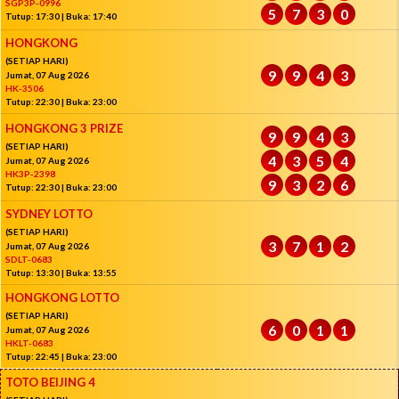
SGP3P-0996
5
7
3
0
Tutup: 17:30 | Buka: 17:40
HONGKONG
(SETIAP HARI)
9
9
4
3
Jumat, 07 Aug 2026
HK-3506
Tutup: 22:30 | Buka: 23:00
HONGKONG 3 PRIZE
9
9
4
3
(SETIAP HARI)
4
3
5
4
Jumat, 07 Aug 2026
HK3P-2398
9
3
2
6
Tutup: 22:30 | Buka: 23:00
SYDNEY LOTTO
(SETIAP HARI)
3
7
1
2
Jumat, 07 Aug 2026
SDLT-0683
Tutup: 13:30 | Buka: 13:55
HONGKONG LOTTO
(SETIAP HARI)
6
0
1
1
Jumat, 07 Aug 2026
HKLT-0683
Tutup: 22:45 | Buka: 23:00
TOTO BEIJING 4