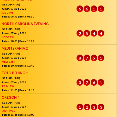
(SETIAP HARI)
6
6
1
1
Jumat, 07 Aug 2026
IDE-2996
Tutup: 09:35 | Buka: 09:50
NORTH CAROLINA EVENING
(SETIAP HARI)
2
5
4
4
Jumat, 07 Aug 2026
NCE-2996
Tutup: 10:05 | Buka: 10:22
MEDITERANIA 2
(SETIAP HARI)
8
7
5
1
Jumat, 07 Aug 2026
MD2-1354
Tutup: 10:30 | Buka: 10:40
TOTO BEIJING 1
(SETIAP HARI)
0
7
6
1
Jumat, 07 Aug 2026
TB1-1354
Tutup: 11:05 | Buka: 11:15
OREGON 4
(SETIAP HARI)
1
2
3
3
Jumat, 07 Aug 2026
OG4-2996
Tutup: 11:45 | Buka: 12:00