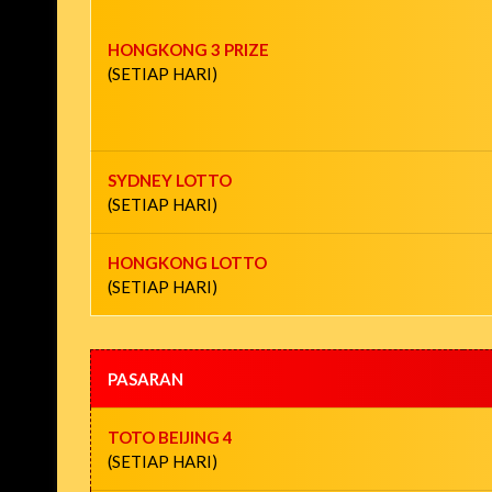
HONGKONG 3 PRIZE
(SETIAP HARI)
SYDNEY LOTTO
(SETIAP HARI)
HONGKONG LOTTO
(SETIAP HARI)
PASARAN
TOTO BEIJING 4
(SETIAP HARI)