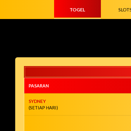
TOGEL
SLOT
PASARAN
SYDNEY
(SETIAP HARI)