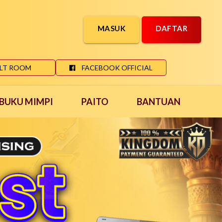
MASUK
DAFTAR
LT ROOM
FACEBOOK OFFICIAL
BUKU MIMPI
PAITO
BANTUAN