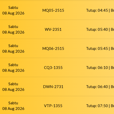
Sabtu
MQ05-2515
Tutup: 04:45 | B
08 Aug 2026
Sabtu
WV-2351
Tutup: 05:40 | B
08 Aug 2026
Sabtu
MQ06-2515
Tutup: 05:45 | B
08 Aug 2026
Sabtu
CQ3-1355
Tutup: 06:10 | B
08 Aug 2026
Sabtu
DWN-2731
Tutup: 06:40 | B
08 Aug 2026
Sabtu
VTP-1355
Tutup: 07:50 | B
08 Aug 2026