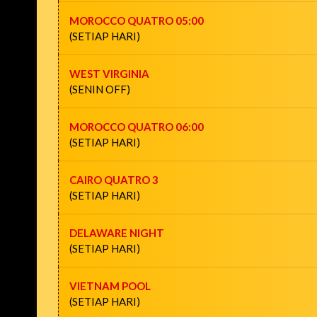
MOROCCO QUATRO 05:00
(SETIAP HARI)
WEST VIRGINIA
(SENIN OFF)
MOROCCO QUATRO 06:00
(SETIAP HARI)
CAIRO QUATRO 3
(SETIAP HARI)
DELAWARE NIGHT
(SETIAP HARI)
VIETNAM POOL
(SETIAP HARI)