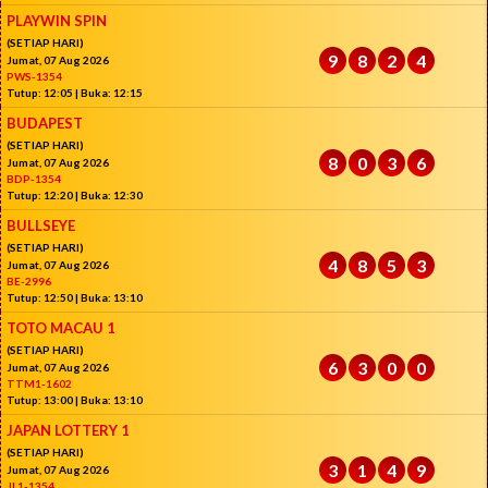
PLAYWIN SPIN
(SETIAP HARI)
9
8
2
4
Jumat, 07 Aug 2026
PWS-1354
Tutup: 12:05 | Buka: 12:15
BUDAPEST
(SETIAP HARI)
8
0
3
6
Jumat, 07 Aug 2026
BDP-1354
Tutup: 12:20 | Buka: 12:30
BULLSEYE
(SETIAP HARI)
4
8
5
3
Jumat, 07 Aug 2026
BE-2996
Tutup: 12:50 | Buka: 13:10
TOTO MACAU 1
(SETIAP HARI)
6
3
0
0
Jumat, 07 Aug 2026
TTM1-1602
Tutup: 13:00 | Buka: 13:10
JAPAN LOTTERY 1
(SETIAP HARI)
3
1
4
9
Jumat, 07 Aug 2026
JL1-1354