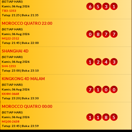
(SETIAP HARI)
6
5
3
1
Kamis, 06 Aug 2026
TB3-1353
Tutup: 21:25 | Buka: 21:35
MOROCCO QUATRO 22:00
(SETIAP HARI)
0
8
7
7
Kamis, 06 Aug 2026
MQ22-2512
Tutup: 21:45 | Buka: 22:00
SHANGHAI 4D
(SETIAP HARI)
1
2
4
3
Kamis, 06 Aug 2026
SH4-1353
Tutup: 23:00 | Buka: 23:10
KINGKONG 4D MALAM
(SETIAP HARI)
7
1
0
0
Kamis, 06 Aug 2026
KK4M-0668
Tutup: 23:20 | Buka: 23:30
MOROCCO QUATRO 00:00
(SETIAP HARI)
1
1
8
5
Kamis, 06 Aug 2026
MQ00-2638
Tutup: 23:45 | Buka: 23:59