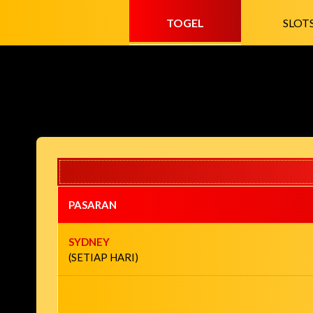
TOGEL
SLOT
PASARAN
SYDNEY
(SETIAP HARI)