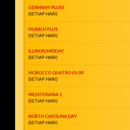
GERMANY PLUS5
(SETIAP HARI)
MUNICH PLUS
(SETIAP HARI)
ILLINOIS MIDDAY
(SETIAP HARI)
MOROCCO QUATRO 01:00
(SETIAP HARI)
MEDITERANIA 1
(SETIAP HARI)
NORTH CAROLINA DAY
(SETIAP HARI)