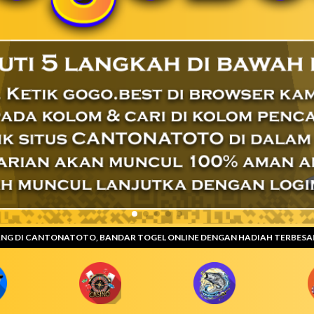
O, BANDAR TOGEL ONLINE DENGAN HADIAH TERBESAR YANG 100% AMAN D