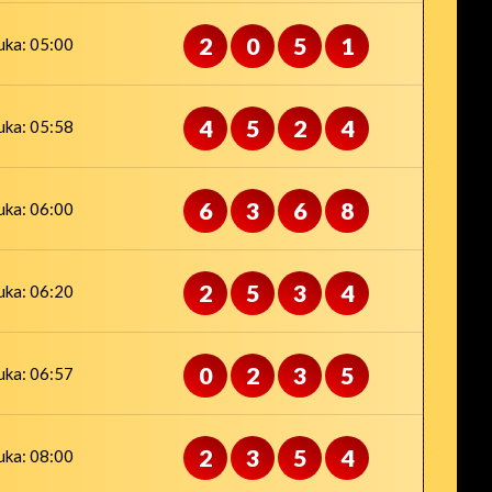
2
0
5
1
uka: 05:00
4
5
2
4
uka: 05:58
6
3
6
8
uka: 06:00
2
5
3
4
uka: 06:20
0
2
3
5
uka: 06:57
2
3
5
4
uka: 08:00