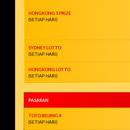
HONGKONG 3 PRIZE
(SETIAP HARI)
SYDNEY LOTTO
(SETIAP HARI)
HONGKONG LOTTO
(SETIAP HARI)
PASARAN
TOTO BEIJING 4
(SETIAP HARI)