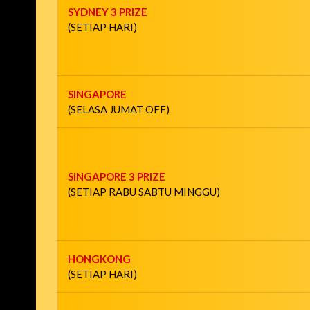
SYDNEY 3 PRIZE
(SETIAP HARI)
SINGAPORE
(SELASA JUMAT OFF)
SINGAPORE 3 PRIZE
(SETIAP RABU SABTU MINGGU)
HONGKONG
(SETIAP HARI)