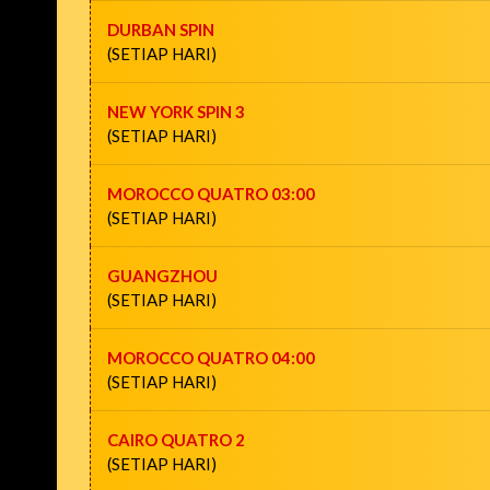
DURBAN SPIN
(SETIAP HARI)
NEW YORK SPIN 3
(SETIAP HARI)
MOROCCO QUATRO 03:00
(SETIAP HARI)
GUANGZHOU
(SETIAP HARI)
MOROCCO QUATRO 04:00
(SETIAP HARI)
CAIRO QUATRO 2
(SETIAP HARI)