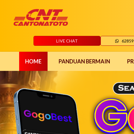
LIVE CHAT
62859
HOME
PANDUAN BERMAIN
P