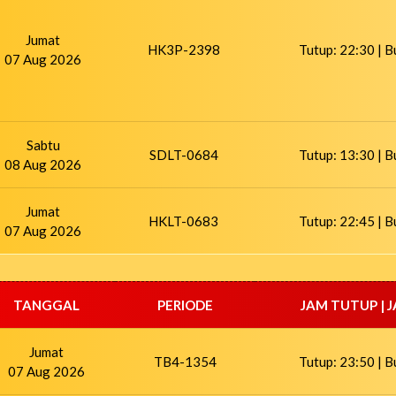
Jumat
HK3P-2398
Tutup: 22:30 | B
07 Aug 2026
Sabtu
SDLT-0684
Tutup: 13:30 | B
08 Aug 2026
Jumat
HKLT-0683
Tutup: 22:45 | B
07 Aug 2026
TANGGAL
PERIODE
JAM TUTUP | 
Jumat
TB4-1354
Tutup: 23:50 | B
07 Aug 2026