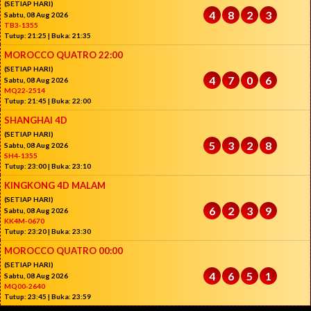
(SETIAP HARI)
4
8
2
3
Sabtu, 08 Aug 2026
TB3-1355
Tutup: 21:25 | Buka: 21:35
MOROCCO QUATRO 22:00
(SETIAP HARI)
4
7
0
6
Sabtu, 08 Aug 2026
MQ22-2514
Tutup: 21:45 | Buka: 22:00
SHANGHAI 4D
(SETIAP HARI)
5
3
2
8
Sabtu, 08 Aug 2026
SH4-1355
Tutup: 23:00 | Buka: 23:10
KINGKONG 4D MALAM
(SETIAP HARI)
6
2
3
9
Sabtu, 08 Aug 2026
KK4M-0670
Tutup: 23:20 | Buka: 23:30
MOROCCO QUATRO 00:00
(SETIAP HARI)
4
6
5
1
Sabtu, 08 Aug 2026
MQ00-2640
Tutup: 23:45 | Buka: 23:59