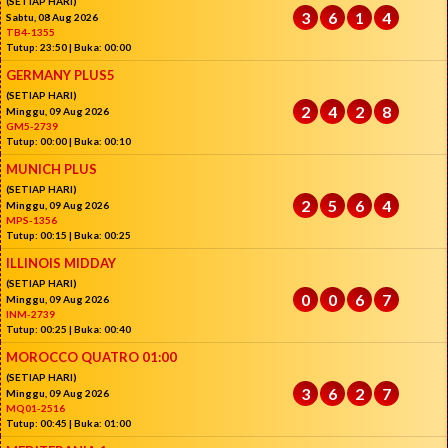
(SETIAP HARI)
3
6
1
4
Sabtu, 08 Aug 2026
TB4-1355
Tutup: 23:50 | Buka: 00:00
GERMANY PLUS5
(SETIAP HARI)
2
4
2
8
Minggu, 09 Aug 2026
GM5-2739
Tutup: 00:00 | Buka: 00:10
MUNICH PLUS
(SETIAP HARI)
2
5
6
4
Minggu, 09 Aug 2026
MPS-1356
Tutup: 00:15 | Buka: 00:25
ILLINOIS MIDDAY
(SETIAP HARI)
0
0
6
7
Minggu, 09 Aug 2026
INM-2739
Tutup: 00:25 | Buka: 00:40
MOROCCO QUATRO 01:00
(SETIAP HARI)
3
6
2
7
Minggu, 09 Aug 2026
MQ01-2516
Tutup: 00:45 | Buka: 01:00