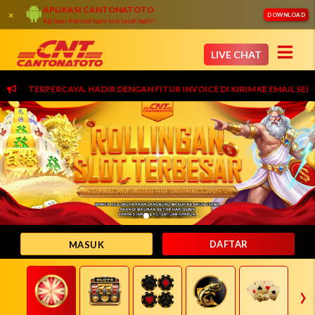
APLIKASI CANTONATOTO
×
DOWNLOAD
Aplikasi Android kami kini telah hadir!
LIVE CHAT
A. HADIR DENGAN FITUR INVOICE DI KIRIM KE EMAIL SEBAGAI JAMINA
DAFTAR
MASUK
›