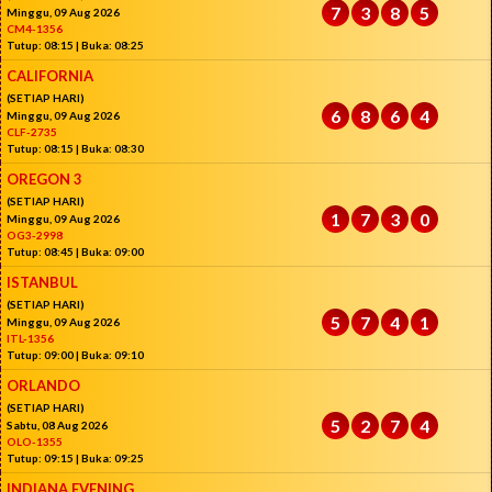
7
3
8
5
Minggu, 09 Aug 2026
CM4-1356
Tutup: 08:15 | Buka: 08:25
CALIFORNIA
(SETIAP HARI)
6
8
6
4
Minggu, 09 Aug 2026
CLF-2735
Tutup: 08:15 | Buka: 08:30
OREGON 3
(SETIAP HARI)
1
7
3
0
Minggu, 09 Aug 2026
OG3-2998
Tutup: 08:45 | Buka: 09:00
ISTANBUL
(SETIAP HARI)
5
7
4
1
Minggu, 09 Aug 2026
ITL-1356
Tutup: 09:00 | Buka: 09:10
ORLANDO
(SETIAP HARI)
5
2
7
4
Sabtu, 08 Aug 2026
OLO-1355
Tutup: 09:15 | Buka: 09:25
INDIANA EVENING