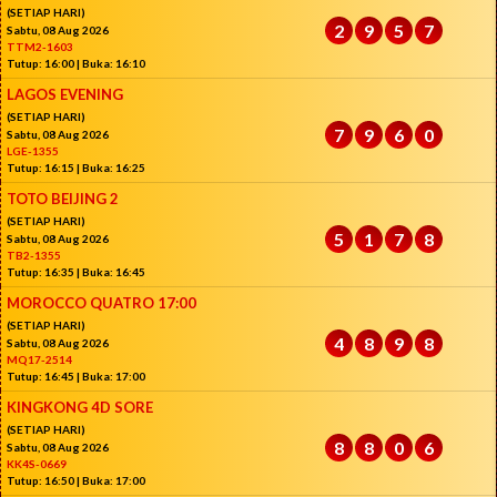
(SETIAP HARI)
2
9
5
7
Sabtu, 08 Aug 2026
TTM2-1603
Tutup: 16:00 | Buka: 16:10
LAGOS EVENING
(SETIAP HARI)
7
9
6
0
Sabtu, 08 Aug 2026
LGE-1355
Tutup: 16:15 | Buka: 16:25
TOTO BEIJING 2
(SETIAP HARI)
5
1
7
8
Sabtu, 08 Aug 2026
TB2-1355
Tutup: 16:35 | Buka: 16:45
MOROCCO QUATRO 17:00
(SETIAP HARI)
4
8
9
8
Sabtu, 08 Aug 2026
MQ17-2514
Tutup: 16:45 | Buka: 17:00
KINGKONG 4D SORE
(SETIAP HARI)
8
8
0
6
Sabtu, 08 Aug 2026
KK4S-0669
Tutup: 16:50 | Buka: 17:00