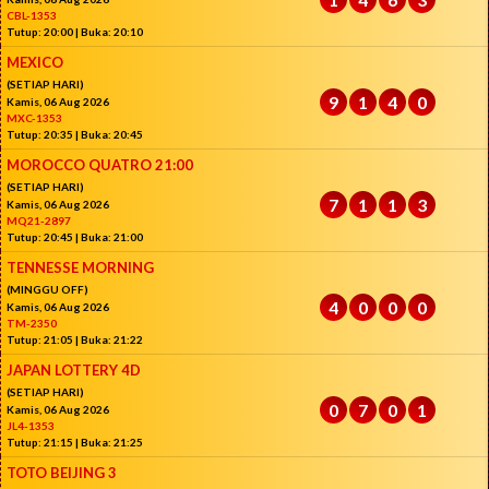
CBL-1353
Tutup: 20:00 | Buka: 20:10
MEXICO
(SETIAP HARI)
9
1
4
0
Kamis, 06 Aug 2026
MXC-1353
Tutup: 20:35 | Buka: 20:45
MOROCCO QUATRO 21:00
(SETIAP HARI)
7
1
1
3
Kamis, 06 Aug 2026
MQ21-2897
Tutup: 20:45 | Buka: 21:00
TENNESSE MORNING
(MINGGU OFF)
4
0
0
0
Kamis, 06 Aug 2026
TM-2350
Tutup: 21:05 | Buka: 21:22
JAPAN LOTTERY 4D
(SETIAP HARI)
0
7
0
1
Kamis, 06 Aug 2026
JL4-1353
Tutup: 21:15 | Buka: 21:25
TOTO BEIJING 3