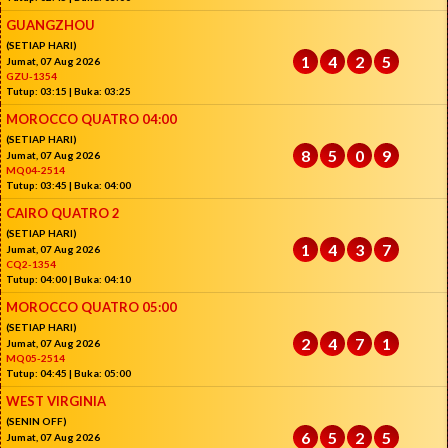
GUANGZHOU
(SETIAP HARI)
1
4
2
5
Jumat, 07 Aug 2026
GZU-1354
Tutup: 03:15 | Buka: 03:25
MOROCCO QUATRO 04:00
(SETIAP HARI)
8
5
0
9
Jumat, 07 Aug 2026
MQ04-2514
Tutup: 03:45 | Buka: 04:00
CAIRO QUATRO 2
(SETIAP HARI)
1
4
3
7
Jumat, 07 Aug 2026
CQ2-1354
Tutup: 04:00 | Buka: 04:10
MOROCCO QUATRO 05:00
(SETIAP HARI)
2
4
7
1
Jumat, 07 Aug 2026
MQ05-2514
Tutup: 04:45 | Buka: 05:00
WEST VIRGINIA
(SENIN OFF)
6
5
2
5
Jumat, 07 Aug 2026