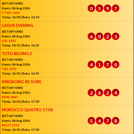
(SETIAP HARI)
0
5
9
7
Kamis, 06 Aug 2026
TTM2-1601
Tutup: 16:00 | Buka: 16:10
LAGOS EVENING
(SETIAP HARI)
6
0
2
3
Kamis, 06 Aug 2026
LGE-1353
Tutup: 16:15 | Buka: 16:25
TOTO BEIJING 2
(SETIAP HARI)
4
1
7
0
Kamis, 06 Aug 2026
TB2-1353
Tutup: 16:35 | Buka: 16:45
KINGKONG 4D SORE
(SETIAP HARI)
2
6
2
4
Kamis, 06 Aug 2026
KK4S-0667
Tutup: 16:50 | Buka: 17:00
MOROCCO QUATRO 17:00
(SETIAP HARI)
5
4
7
8
Kamis, 06 Aug 2026
MQ17-2512
Tutup: 16:45 | Buka: 17:00