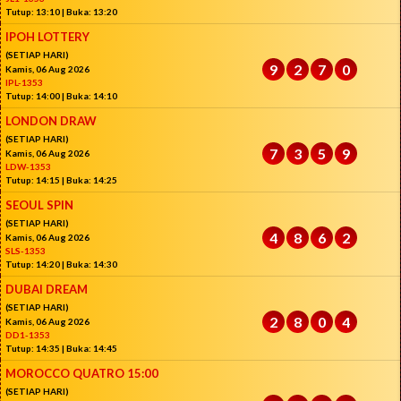
Tutup: 13:10 | Buka: 13:20
IPOH LOTTERY
(SETIAP HARI)
9
2
7
0
Kamis, 06 Aug 2026
IPL-1353
Tutup: 14:00 | Buka: 14:10
LONDON DRAW
(SETIAP HARI)
7
3
5
9
Kamis, 06 Aug 2026
LDW-1353
Tutup: 14:15 | Buka: 14:25
SEOUL SPIN
(SETIAP HARI)
4
8
6
2
Kamis, 06 Aug 2026
SLS-1353
Tutup: 14:20 | Buka: 14:30
DUBAI DREAM
(SETIAP HARI)
2
8
0
4
Kamis, 06 Aug 2026
DD1-1353
Tutup: 14:35 | Buka: 14:45
MOROCCO QUATRO 15:00
(SETIAP HARI)