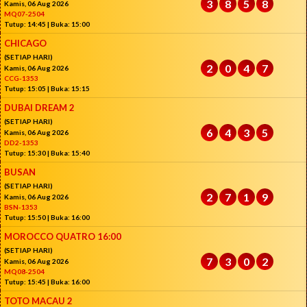
3
8
5
8
Kamis, 06 Aug 2026
MQ07-2504
Tutup: 14:45 | Buka: 15:00
CHICAGO
(SETIAP HARI)
2
0
4
7
Kamis, 06 Aug 2026
CCG-1353
Tutup: 15:05 | Buka: 15:15
DUBAI DREAM 2
(SETIAP HARI)
6
4
3
5
Kamis, 06 Aug 2026
DD2-1353
Tutup: 15:30 | Buka: 15:40
BUSAN
(SETIAP HARI)
2
7
1
9
Kamis, 06 Aug 2026
BSN-1353
Tutup: 15:50 | Buka: 16:00
MOROCCO QUATRO 16:00
(SETIAP HARI)
7
3
0
2
Kamis, 06 Aug 2026
MQ08-2504
Tutup: 15:45 | Buka: 16:00
TOTO MACAU 2