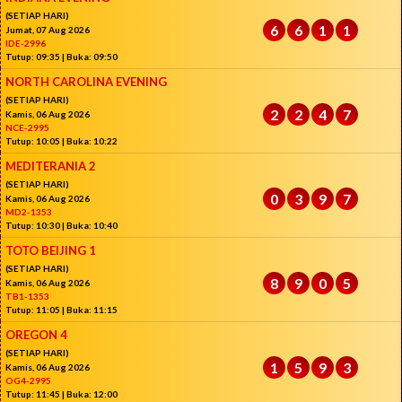
(SETIAP HARI)
6
6
1
1
Jumat, 07 Aug 2026
IDE-2996
Tutup: 09:35 | Buka: 09:50
NORTH CAROLINA EVENING
(SETIAP HARI)
2
2
4
7
Kamis, 06 Aug 2026
NCE-2995
Tutup: 10:05 | Buka: 10:22
MEDITERANIA 2
(SETIAP HARI)
0
3
9
7
Kamis, 06 Aug 2026
MD2-1353
Tutup: 10:30 | Buka: 10:40
TOTO BEIJING 1
(SETIAP HARI)
8
9
0
5
Kamis, 06 Aug 2026
TB1-1353
Tutup: 11:05 | Buka: 11:15
OREGON 4
(SETIAP HARI)
1
5
9
3
Kamis, 06 Aug 2026
OG4-2995
Tutup: 11:45 | Buka: 12:00