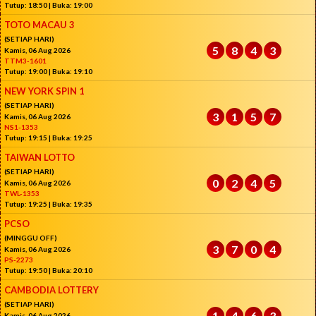
Tutup: 18:50 | Buka: 19:00
TOTO MACAU 3
(SETIAP HARI)
5
8
4
3
Kamis, 06 Aug 2026
TTM3-1601
Tutup: 19:00 | Buka: 19:10
NEW YORK SPIN 1
(SETIAP HARI)
3
1
5
7
Kamis, 06 Aug 2026
NS1-1353
Tutup: 19:15 | Buka: 19:25
TAIWAN LOTTO
(SETIAP HARI)
0
2
4
5
Kamis, 06 Aug 2026
TWL-1353
Tutup: 19:25 | Buka: 19:35
PCSO
(MINGGU OFF)
3
7
0
4
Kamis, 06 Aug 2026
PS-2273
Tutup: 19:50 | Buka: 20:10
CAMBODIA LOTTERY
(SETIAP HARI)
1
4
6
3
Kamis, 06 Aug 2026