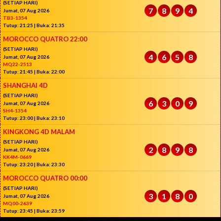
(SETIAP HARI)
7
8
9
4
Jumat, 07 Aug 2026
TB3-1354
Tutup: 21:25 | Buka: 21:35
MOROCCO QUATRO 22:00
(SETIAP HARI)
4
6
5
8
Jumat, 07 Aug 2026
MQ22-2513
Tutup: 21:45 | Buka: 22:00
SHANGHAI 4D
(SETIAP HARI)
6
3
0
9
Jumat, 07 Aug 2026
SH4-1354
Tutup: 23:00 | Buka: 23:10
KINGKONG 4D MALAM
(SETIAP HARI)
2
8
9
8
Jumat, 07 Aug 2026
KK4M-0669
Tutup: 23:20 | Buka: 23:30
MOROCCO QUATRO 00:00
(SETIAP HARI)
3
1
8
0
Jumat, 07 Aug 2026
MQ00-2639
Tutup: 23:45 | Buka: 23:59