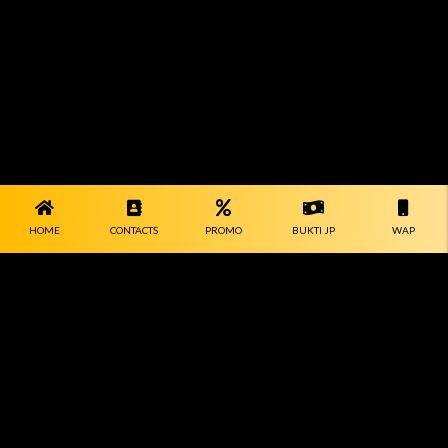
HOME
CONTACTS
PROMO
BUKTI JP
WAP
CANTONATOTO | Bandar Togel Dan
Slot Online Terpercaya - Togel Online -
Togel Hongkong - Togel Sgp - Toto -
Toto HK