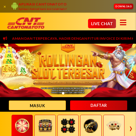
APLIKASI CANTONATOTO
×
DOWNLOAD
Aplikasi Android kami kini telah hadir!
LIVE CHAT
 TERPERCAYA. HADIR DENGAN FITUR INVOICE DI KIRIM KE EMAIL SEBA
DAFTAR
MASUK
›