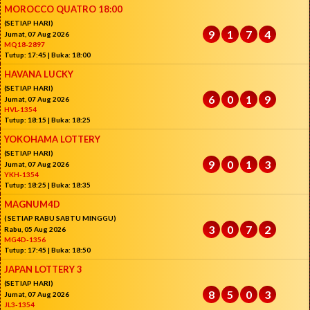
MOROCCO QUATRO 18:00
(SETIAP HARI)
9
1
7
4
Jumat, 07 Aug 2026
MQ18-2897
Tutup: 17:45 | Buka: 18:00
HAVANA LUCKY
(SETIAP HARI)
6
0
1
9
Jumat, 07 Aug 2026
HVL-1354
Tutup: 18:15 | Buka: 18:25
YOKOHAMA LOTTERY
(SETIAP HARI)
9
0
1
3
Jumat, 07 Aug 2026
YKH-1354
Tutup: 18:25 | Buka: 18:35
MAGNUM4D
( SETIAP RABU SABTU MINGGU)
3
0
7
2
Rabu, 05 Aug 2026
MG4D-1356
Tutup: 17:45 | Buka: 18:50
JAPAN LOTTERY 3
(SETIAP HARI)
8
5
0
3
Jumat, 07 Aug 2026
JL3-1354