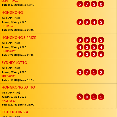
SGP3P-0996
5
7
3
0
Tutup: 17:30 | Buka: 17:40
HONGKONG
(SETIAP HARI)
9
9
4
3
Jumat, 07 Aug 2026
HK-3506
Tutup: 22:30 | Buka: 23:00
HONGKONG 3 PRIZE
9
9
4
3
(SETIAP HARI)
4
3
5
4
Jumat, 07 Aug 2026
HK3P-2398
9
3
2
6
Tutup: 22:30 | Buka: 23:00
SYDNEY LOTTO
(SETIAP HARI)
3
7
1
2
Jumat, 07 Aug 2026
SDLT-0683
Tutup: 13:30 | Buka: 13:55
HONGKONG LOTTO
(SETIAP HARI)
6
0
1
1
Jumat, 07 Aug 2026
HKLT-0683
Tutup: 22:45 | Buka: 23:00
TOTO BEIJING 4