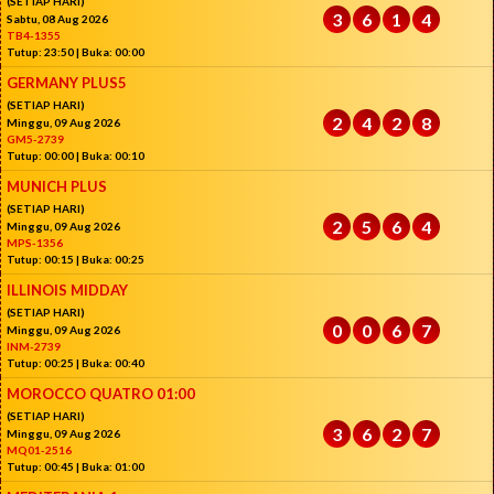
(SETIAP HARI)
3
6
1
4
Sabtu, 08 Aug 2026
TB4-1355
Tutup: 23:50 | Buka: 00:00
GERMANY PLUS5
(SETIAP HARI)
2
4
2
8
Minggu, 09 Aug 2026
GM5-2739
Tutup: 00:00 | Buka: 00:10
MUNICH PLUS
(SETIAP HARI)
2
5
6
4
Minggu, 09 Aug 2026
MPS-1356
Tutup: 00:15 | Buka: 00:25
ILLINOIS MIDDAY
(SETIAP HARI)
0
0
6
7
Minggu, 09 Aug 2026
INM-2739
Tutup: 00:25 | Buka: 00:40
MOROCCO QUATRO 01:00
(SETIAP HARI)
3
6
2
7
Minggu, 09 Aug 2026
MQ01-2516
Tutup: 00:45 | Buka: 01:00