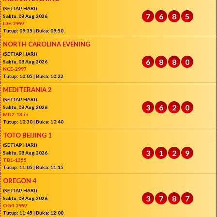
(SETIAP HARI)
7
6
8
5
Sabtu, 08 Aug 2026
IDE-2997
Tutup: 09:35 | Buka: 09:50
NORTH CAROLINA EVENING
(SETIAP HARI)
6
8
8
0
Sabtu, 08 Aug 2026
NCE-2997
Tutup: 10:05 | Buka: 10:22
MEDITERANIA 2
(SETIAP HARI)
3
6
2
0
Sabtu, 08 Aug 2026
MD2-1355
Tutup: 10:30 | Buka: 10:40
TOTO BEIJING 1
(SETIAP HARI)
3
1
2
9
Sabtu, 08 Aug 2026
TB1-1355
Tutup: 11:05 | Buka: 11:15
OREGON 4
(SETIAP HARI)
3
7
8
7
Sabtu, 08 Aug 2026
OG4-2997
Tutup: 11:45 | Buka: 12:00