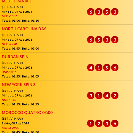
MEDITERANIA 1
(SETIAP HARI)
6
3
5
3
Minggu, 09 Aug 2026
MD1-1356
Tutup: 01:00 | Buka: 01:10
NORTH CAROLINA DAY
(SETIAP HARI)
6
5
3
3
Minggu, 09 Aug 2026
NCD-2998
Tutup: 01:45 | Buka: 02:00
DURBAN SPIN
(SETIAP HARI)
4
1
5
6
Minggu, 09 Aug 2026
DSP-1356
Tutup: 01:55 | Buka: 02:05
NEW YORK SPIN 3
(SETIAP HARI)
3
1
4
2
Minggu, 09 Aug 2026
NS3-1356
Tutup: 02:15 | Buka: 02:25
MOROCCO QUATRO 03:00
(SETIAP HARI)
1
2
3
6
Sabtu, 08 Aug 2026
MQ03-2900
Tutup: 02:45 | Buka: 03:00