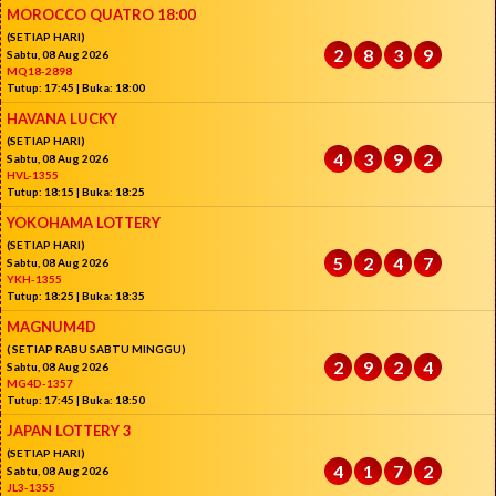
MOROCCO QUATRO 18:00
(SETIAP HARI)
2
8
3
9
Sabtu, 08 Aug 2026
MQ18-2898
Tutup: 17:45 | Buka: 18:00
HAVANA LUCKY
(SETIAP HARI)
4
3
9
2
Sabtu, 08 Aug 2026
HVL-1355
Tutup: 18:15 | Buka: 18:25
YOKOHAMA LOTTERY
(SETIAP HARI)
5
2
4
7
Sabtu, 08 Aug 2026
YKH-1355
Tutup: 18:25 | Buka: 18:35
MAGNUM4D
( SETIAP RABU SABTU MINGGU)
2
9
2
4
Sabtu, 08 Aug 2026
MG4D-1357
Tutup: 17:45 | Buka: 18:50
JAPAN LOTTERY 3
(SETIAP HARI)
4
1
7
2
Sabtu, 08 Aug 2026
JL3-1355