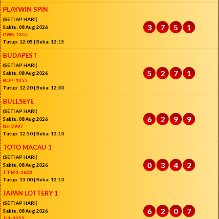
PLAYWIN SPIN
(SETIAP HARI)
3
7
5
1
Sabtu, 08 Aug 2026
PWS-1355
Tutup: 12:05 | Buka: 12:15
BUDAPEST
(SETIAP HARI)
5
2
7
1
Sabtu, 08 Aug 2026
BDP-1355
Tutup: 12:20 | Buka: 12:30
BULLSEYE
(SETIAP HARI)
6
2
9
9
Sabtu, 08 Aug 2026
BE-2997
Tutup: 12:50 | Buka: 13:10
TOTO MACAU 1
(SETIAP HARI)
0
3
4
2
Sabtu, 08 Aug 2026
TTM1-1603
Tutup: 13:00 | Buka: 13:10
JAPAN LOTTERY 1
(SETIAP HARI)
6
2
0
7
Sabtu, 08 Aug 2026
JL1-1355