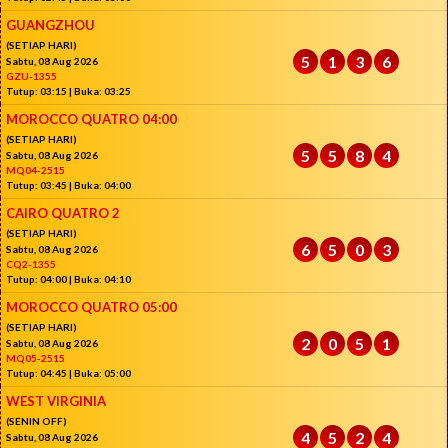
GUANGZHOU
(SETIAP HARI)
5
1
3
6
Sabtu, 08 Aug 2026
GZU-1355
Tutup: 03:15 | Buka: 03:25
MOROCCO QUATRO 04:00
(SETIAP HARI)
5
5
8
4
Sabtu, 08 Aug 2026
MQ04-2515
Tutup: 03:45 | Buka: 04:00
CAIRO QUATRO 2
(SETIAP HARI)
6
5
0
3
Sabtu, 08 Aug 2026
CQ2-1355
Tutup: 04:00 | Buka: 04:10
MOROCCO QUATRO 05:00
(SETIAP HARI)
2
0
5
1
Sabtu, 08 Aug 2026
MQ05-2515
Tutup: 04:45 | Buka: 05:00
WEST VIRGINIA
(SENIN OFF)
4
5
2
4
Sabtu, 08 Aug 2026