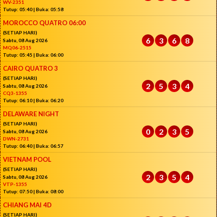
WV-2351
Tutup: 05:40 | Buka: 05:58
MOROCCO QUATRO 06:00
(SETIAP HARI)
6
3
6
8
Sabtu, 08 Aug 2026
MQ06-2515
Tutup: 05:45 | Buka: 06:00
CAIRO QUATRO 3
(SETIAP HARI)
2
5
3
4
Sabtu, 08 Aug 2026
CQ3-1355
Tutup: 06:10 | Buka: 06:20
DELAWARE NIGHT
(SETIAP HARI)
0
2
3
5
Sabtu, 08 Aug 2026
DWN-2731
Tutup: 06:40 | Buka: 06:57
VIETNAM POOL
(SETIAP HARI)
2
3
5
4
Sabtu, 08 Aug 2026
VTP-1355
Tutup: 07:50 | Buka: 08:00
CHIANG MAI 4D
(SETIAP HARI)