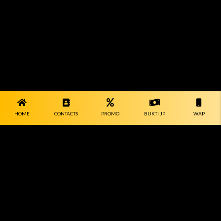
HOME
CONTACTS
PROMO
BUKTI JP
WAP
CANTONATOTO | Bandar Togel Dan
Slot Online Terpercaya - Togel Online -
Togel Hongkong - Togel Sgp - Toto -
Toto HK