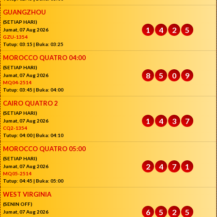
GUANGZHOU
(SETIAP HARI)
1
4
2
5
Jumat, 07 Aug 2026
GZU-1354
Tutup: 03:15 | Buka: 03:25
MOROCCO QUATRO 04:00
(SETIAP HARI)
8
5
0
9
Jumat, 07 Aug 2026
MQ04-2514
Tutup: 03:45 | Buka: 04:00
CAIRO QUATRO 2
(SETIAP HARI)
1
4
3
7
Jumat, 07 Aug 2026
CQ2-1354
Tutup: 04:00 | Buka: 04:10
MOROCCO QUATRO 05:00
(SETIAP HARI)
2
4
7
1
Jumat, 07 Aug 2026
MQ05-2514
Tutup: 04:45 | Buka: 05:00
WEST VIRGINIA
(SENIN OFF)
6
5
2
5
Jumat, 07 Aug 2026