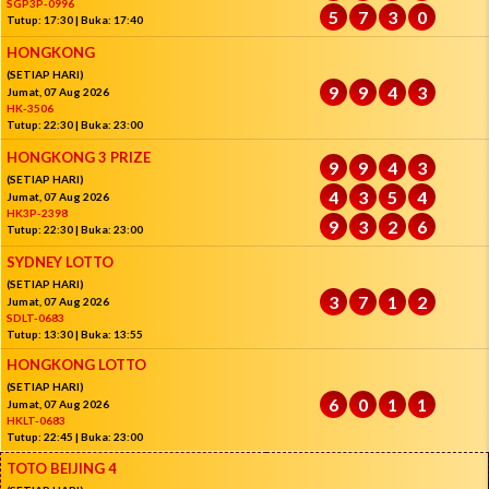
SGP3P-0996
5
7
3
0
Tutup: 17:30 | Buka: 17:40
HONGKONG
(SETIAP HARI)
9
9
4
3
Jumat, 07 Aug 2026
HK-3506
Tutup: 22:30 | Buka: 23:00
HONGKONG 3 PRIZE
9
9
4
3
(SETIAP HARI)
4
3
5
4
Jumat, 07 Aug 2026
HK3P-2398
9
3
2
6
Tutup: 22:30 | Buka: 23:00
SYDNEY LOTTO
(SETIAP HARI)
3
7
1
2
Jumat, 07 Aug 2026
SDLT-0683
Tutup: 13:30 | Buka: 13:55
HONGKONG LOTTO
(SETIAP HARI)
6
0
1
1
Jumat, 07 Aug 2026
HKLT-0683
Tutup: 22:45 | Buka: 23:00
TOTO BEIJING 4