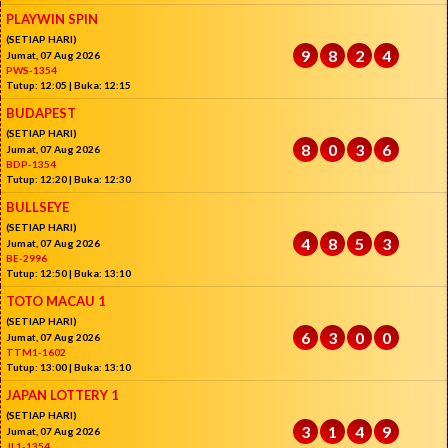
PLAYWIN SPIN
(SETIAP HARI)
9
8
2
4
Jumat, 07 Aug 2026
PWS-1354
Tutup: 12:05 | Buka: 12:15
BUDAPEST
(SETIAP HARI)
8
0
3
6
Jumat, 07 Aug 2026
BDP-1354
Tutup: 12:20 | Buka: 12:30
BULLSEYE
(SETIAP HARI)
4
8
5
3
Jumat, 07 Aug 2026
BE-2996
Tutup: 12:50 | Buka: 13:10
TOTO MACAU 1
(SETIAP HARI)
6
3
0
0
Jumat, 07 Aug 2026
TTM1-1602
Tutup: 13:00 | Buka: 13:10
JAPAN LOTTERY 1
(SETIAP HARI)
3
1
4
9
Jumat, 07 Aug 2026
JL1-1354