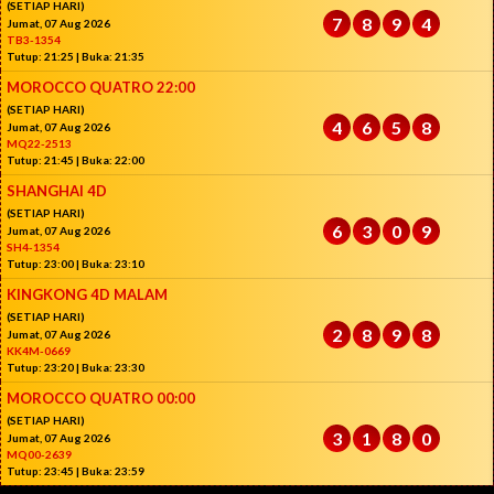
(SETIAP HARI)
7
8
9
4
Jumat, 07 Aug 2026
TB3-1354
Tutup: 21:25 | Buka: 21:35
MOROCCO QUATRO 22:00
(SETIAP HARI)
4
6
5
8
Jumat, 07 Aug 2026
MQ22-2513
Tutup: 21:45 | Buka: 22:00
SHANGHAI 4D
(SETIAP HARI)
6
3
0
9
Jumat, 07 Aug 2026
SH4-1354
Tutup: 23:00 | Buka: 23:10
KINGKONG 4D MALAM
(SETIAP HARI)
2
8
9
8
Jumat, 07 Aug 2026
KK4M-0669
Tutup: 23:20 | Buka: 23:30
MOROCCO QUATRO 00:00
(SETIAP HARI)
3
1
8
0
Jumat, 07 Aug 2026
MQ00-2639
Tutup: 23:45 | Buka: 23:59