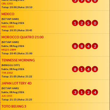
CBL-1355
Tutup: 20:00 | Buka: 20:10
MEXICO
(SETIAP HARI)
1
2
5
0
Sabtu, 08 Aug 2026
MXC-1355
Tutup: 20:35 | Buka: 20:45
MOROCCO QUATRO 21:00
(SETIAP HARI)
8
8
4
2
Sabtu, 08 Aug 2026
MQ21-2899
Tutup: 20:45 | Buka: 21:00
TENNESSE MORNING
(MINGGU OFF)
8
1
4
8
Sabtu, 08 Aug 2026
TM-2352
Tutup: 21:05 | Buka: 21:22
JAPAN LOTTERY 4D
(SETIAP HARI)
3
1
2
4
Sabtu, 08 Aug 2026
JL4-1355
Tutup: 21:15 | Buka: 21:25
TOTO BEIJING 3