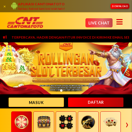
APLIKASI CANTONATOTO
×
DOWNLOAD
Aplikasi Android kami kini telah hadir!
LIVE CHAT
A. HADIR DENGAN FITUR INVOICE DI KIRIM KE EMAIL SEBAGAI JAMINA
DAFTAR
MASUK
›