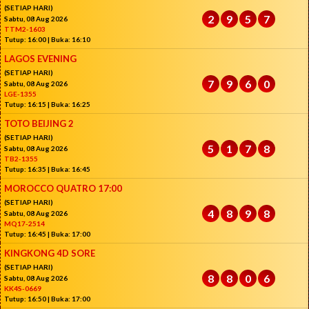
(SETIAP HARI)
2
9
5
7
Sabtu, 08 Aug 2026
TTM2-1603
Tutup: 16:00 | Buka: 16:10
LAGOS EVENING
(SETIAP HARI)
7
9
6
0
Sabtu, 08 Aug 2026
LGE-1355
Tutup: 16:15 | Buka: 16:25
TOTO BEIJING 2
(SETIAP HARI)
5
1
7
8
Sabtu, 08 Aug 2026
TB2-1355
Tutup: 16:35 | Buka: 16:45
MOROCCO QUATRO 17:00
(SETIAP HARI)
4
8
9
8
Sabtu, 08 Aug 2026
MQ17-2514
Tutup: 16:45 | Buka: 17:00
KINGKONG 4D SORE
(SETIAP HARI)
8
8
0
6
Sabtu, 08 Aug 2026
KK4S-0669
Tutup: 16:50 | Buka: 17:00