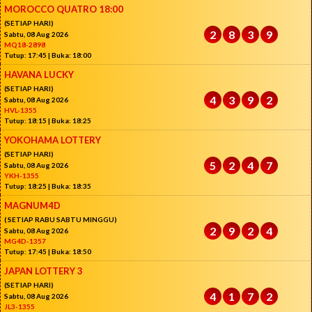
MOROCCO QUATRO 18:00
(SETIAP HARI)
2
8
3
9
Sabtu, 08 Aug 2026
MQ18-2898
Tutup: 17:45 | Buka: 18:00
HAVANA LUCKY
(SETIAP HARI)
4
3
9
2
Sabtu, 08 Aug 2026
HVL-1355
Tutup: 18:15 | Buka: 18:25
YOKOHAMA LOTTERY
(SETIAP HARI)
5
2
4
7
Sabtu, 08 Aug 2026
YKH-1355
Tutup: 18:25 | Buka: 18:35
MAGNUM4D
( SETIAP RABU SABTU MINGGU)
2
9
2
4
Sabtu, 08 Aug 2026
MG4D-1357
Tutup: 17:45 | Buka: 18:50
JAPAN LOTTERY 3
(SETIAP HARI)
4
1
7
2
Sabtu, 08 Aug 2026
JL3-1355