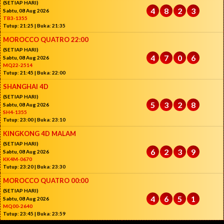
(SETIAP HARI)
4
8
2
3
Sabtu, 08 Aug 2026
TB3-1355
Tutup: 21:25 | Buka: 21:35
MOROCCO QUATRO 22:00
(SETIAP HARI)
4
7
0
6
Sabtu, 08 Aug 2026
MQ22-2514
Tutup: 21:45 | Buka: 22:00
SHANGHAI 4D
(SETIAP HARI)
5
3
2
8
Sabtu, 08 Aug 2026
SH4-1355
Tutup: 23:00 | Buka: 23:10
KINGKONG 4D MALAM
(SETIAP HARI)
6
2
3
9
Sabtu, 08 Aug 2026
KK4M-0670
Tutup: 23:20 | Buka: 23:30
MOROCCO QUATRO 00:00
(SETIAP HARI)
4
6
5
1
Sabtu, 08 Aug 2026
MQ00-2640
Tutup: 23:45 | Buka: 23:59