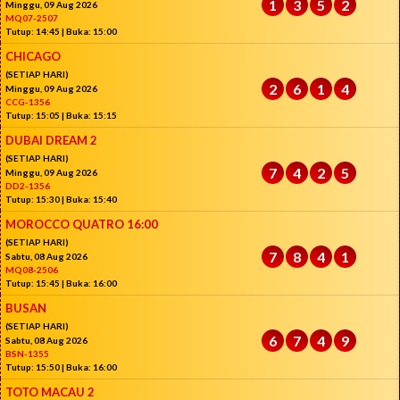
1
3
5
2
Minggu, 09 Aug 2026
MQ07-2507
Tutup: 14:45 | Buka: 15:00
CHICAGO
(SETIAP HARI)
2
6
1
4
Minggu, 09 Aug 2026
CCG-1356
Tutup: 15:05 | Buka: 15:15
DUBAI DREAM 2
(SETIAP HARI)
7
4
2
5
Minggu, 09 Aug 2026
DD2-1356
Tutup: 15:30 | Buka: 15:40
MOROCCO QUATRO 16:00
(SETIAP HARI)
7
8
4
1
Sabtu, 08 Aug 2026
MQ08-2506
Tutup: 15:45 | Buka: 16:00
BUSAN
(SETIAP HARI)
6
7
4
9
Sabtu, 08 Aug 2026
BSN-1355
Tutup: 15:50 | Buka: 16:00
TOTO MACAU 2