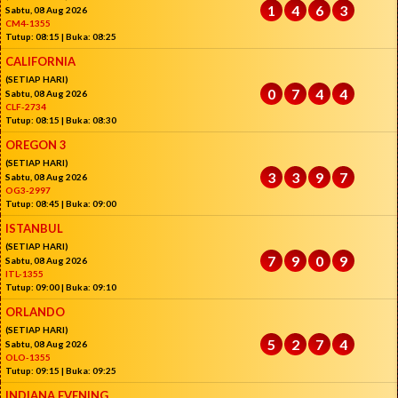
1
4
6
3
Sabtu, 08 Aug 2026
CM4-1355
Tutup: 08:15 | Buka: 08:25
CALIFORNIA
(SETIAP HARI)
0
7
4
4
Sabtu, 08 Aug 2026
CLF-2734
Tutup: 08:15 | Buka: 08:30
OREGON 3
(SETIAP HARI)
3
3
9
7
Sabtu, 08 Aug 2026
OG3-2997
Tutup: 08:45 | Buka: 09:00
ISTANBUL
(SETIAP HARI)
7
9
0
9
Sabtu, 08 Aug 2026
ITL-1355
Tutup: 09:00 | Buka: 09:10
ORLANDO
(SETIAP HARI)
5
2
7
4
Sabtu, 08 Aug 2026
OLO-1355
Tutup: 09:15 | Buka: 09:25
INDIANA EVENING