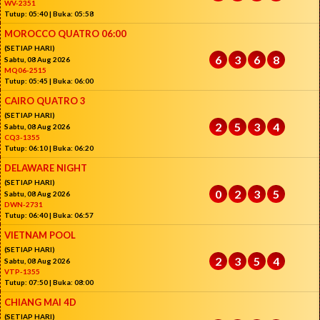
WV-2351
Tutup: 05:40 | Buka: 05:58
MOROCCO QUATRO 06:00
(SETIAP HARI)
6
3
6
8
Sabtu, 08 Aug 2026
MQ06-2515
Tutup: 05:45 | Buka: 06:00
CAIRO QUATRO 3
(SETIAP HARI)
2
5
3
4
Sabtu, 08 Aug 2026
CQ3-1355
Tutup: 06:10 | Buka: 06:20
DELAWARE NIGHT
(SETIAP HARI)
0
2
3
5
Sabtu, 08 Aug 2026
DWN-2731
Tutup: 06:40 | Buka: 06:57
VIETNAM POOL
(SETIAP HARI)
2
3
5
4
Sabtu, 08 Aug 2026
VTP-1355
Tutup: 07:50 | Buka: 08:00
CHIANG MAI 4D
(SETIAP HARI)