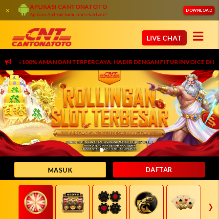
APLIKASI CANTONATOTO
×
DOWNLOAD
Aplikasi Android kami kini telah hadir!
LIVE CHAT
 DAN TERPERCAYA. HADIR DENGAN FITUR INVOICE DI KIRIM KE EMAIL 
DAFTAR
MASUK
›