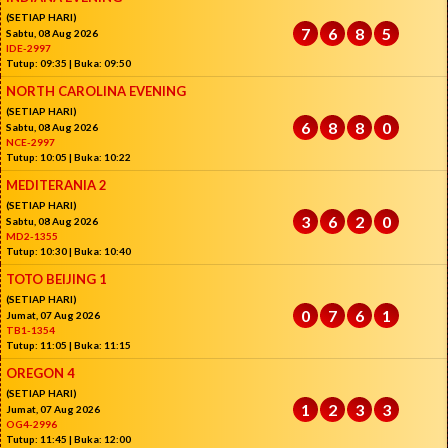
(SETIAP HARI)
7
6
8
5
Sabtu, 08 Aug 2026
IDE-2997
Tutup: 09:35 | Buka: 09:50
NORTH CAROLINA EVENING
(SETIAP HARI)
6
8
8
0
Sabtu, 08 Aug 2026
NCE-2997
Tutup: 10:05 | Buka: 10:22
MEDITERANIA 2
(SETIAP HARI)
3
6
2
0
Sabtu, 08 Aug 2026
MD2-1355
Tutup: 10:30 | Buka: 10:40
TOTO BEIJING 1
(SETIAP HARI)
0
7
6
1
Jumat, 07 Aug 2026
TB1-1354
Tutup: 11:05 | Buka: 11:15
OREGON 4
(SETIAP HARI)
1
2
3
3
Jumat, 07 Aug 2026
OG4-2996
Tutup: 11:45 | Buka: 12:00