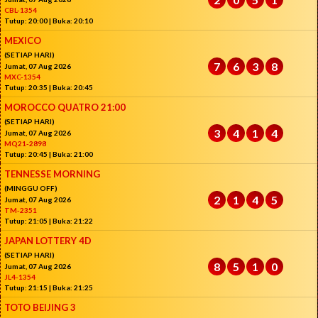
CBL-1354
Tutup: 20:00 | Buka: 20:10
MEXICO
(SETIAP HARI)
7
6
3
8
Jumat, 07 Aug 2026
MXC-1354
Tutup: 20:35 | Buka: 20:45
MOROCCO QUATRO 21:00
(SETIAP HARI)
3
4
1
4
Jumat, 07 Aug 2026
MQ21-2898
Tutup: 20:45 | Buka: 21:00
TENNESSE MORNING
(MINGGU OFF)
2
1
4
5
Jumat, 07 Aug 2026
TM-2351
Tutup: 21:05 | Buka: 21:22
JAPAN LOTTERY 4D
(SETIAP HARI)
8
5
1
0
Jumat, 07 Aug 2026
JL4-1354
Tutup: 21:15 | Buka: 21:25
TOTO BEIJING 3