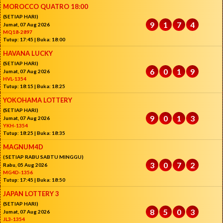
MOROCCO QUATRO 18:00
(SETIAP HARI)
9
1
7
4
Jumat, 07 Aug 2026
MQ18-2897
Tutup: 17:45 | Buka: 18:00
HAVANA LUCKY
(SETIAP HARI)
6
0
1
9
Jumat, 07 Aug 2026
HVL-1354
Tutup: 18:15 | Buka: 18:25
YOKOHAMA LOTTERY
(SETIAP HARI)
9
0
1
3
Jumat, 07 Aug 2026
YKH-1354
Tutup: 18:25 | Buka: 18:35
MAGNUM4D
( SETIAP RABU SABTU MINGGU)
3
0
7
2
Rabu, 05 Aug 2026
MG4D-1356
Tutup: 17:45 | Buka: 18:50
JAPAN LOTTERY 3
(SETIAP HARI)
8
5
0
3
Jumat, 07 Aug 2026
JL3-1354