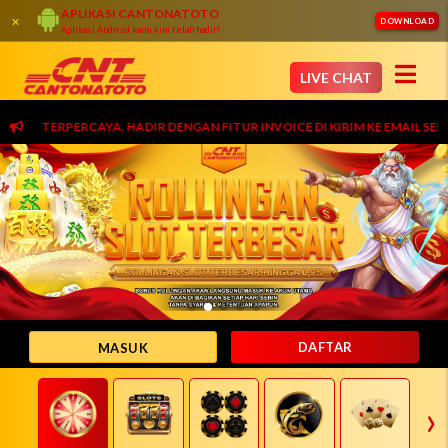
APLIKASI CANTONATOTO
×
DOWNLOAD
Aplikasi Android kami kini telah hadir!
LIVE CHAT
A. HADIR DENGAN FITUR INVOICE DI KIRIM KE EMAIL SEBAGAI JAMINA
DAFTAR
MASUK
›