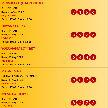
MOROCCO QUATRO 18:00
(SETIAP HARI)
7
1
6
6
Kamis, 06 Aug 2026
MQ18-2896
Tutup: 17:45 | Buka: 18:00
HAVANA LUCKY
(SETIAP HARI)
3
9
7
6
Rabu, 05 Aug 2026
HVL-1352
Tutup: 18:15 | Buka: 18:25
YOKOHAMA LOTTERY
(SETIAP HARI)
0
6
4
3
Rabu, 05 Aug 2026
YKH-1352
Tutup: 18:25 | Buka: 18:35
MAGNUM4D
( SETIAP RABU SABTU MINGGU)
3
0
7
2
Rabu, 05 Aug 2026
MG4D-1356
Tutup: 17:45 | Buka: 18:50
JAPAN LOTTERY 3
(SETIAP HARI)
8
4
7
3
Rabu, 05 Aug 2026
JL3-1352