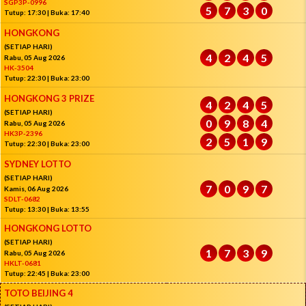
SGP3P-0996
5
7
3
0
Tutup: 17:30 | Buka: 17:40
HONGKONG
(SETIAP HARI)
4
2
4
5
Rabu, 05 Aug 2026
HK-3504
Tutup: 22:30 | Buka: 23:00
HONGKONG 3 PRIZE
4
2
4
5
(SETIAP HARI)
0
9
8
4
Rabu, 05 Aug 2026
HK3P-2396
2
5
1
9
Tutup: 22:30 | Buka: 23:00
SYDNEY LOTTO
(SETIAP HARI)
7
0
9
7
Kamis, 06 Aug 2026
SDLT-0682
Tutup: 13:30 | Buka: 13:55
HONGKONG LOTTO
(SETIAP HARI)
1
7
3
9
Rabu, 05 Aug 2026
HKLT-0681
Tutup: 22:45 | Buka: 23:00
TOTO BEIJING 4