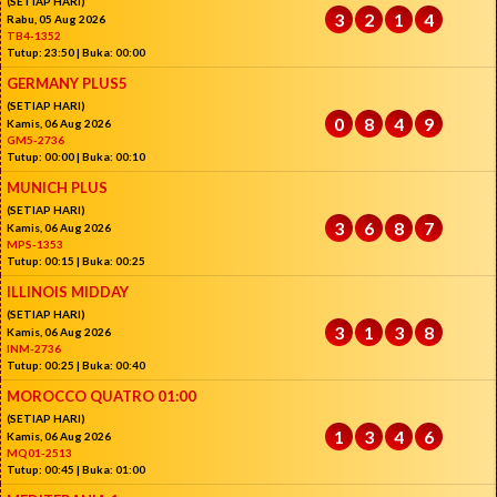
(SETIAP HARI)
3
2
1
4
Rabu, 05 Aug 2026
TB4-1352
Tutup: 23:50 | Buka: 00:00
GERMANY PLUS5
(SETIAP HARI)
0
8
4
9
Kamis, 06 Aug 2026
GM5-2736
Tutup: 00:00 | Buka: 00:10
MUNICH PLUS
(SETIAP HARI)
3
6
8
7
Kamis, 06 Aug 2026
MPS-1353
Tutup: 00:15 | Buka: 00:25
ILLINOIS MIDDAY
(SETIAP HARI)
3
1
3
8
Kamis, 06 Aug 2026
INM-2736
Tutup: 00:25 | Buka: 00:40
MOROCCO QUATRO 01:00
(SETIAP HARI)
1
3
4
6
Kamis, 06 Aug 2026
MQ01-2513
Tutup: 00:45 | Buka: 01:00